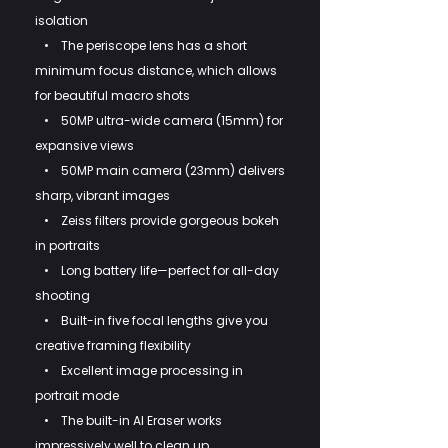
isolation
• The periscope lens has a short
minimum focus distance, which allows
for beautiful macro shots
• 50MP ultra-wide camera (15mm) for
expansive views
• 50MP main camera (23mm) delivers
sharp, vibrant images
• Zeiss filters provide gorgeous bokeh
in portraits
• Long battery life—perfect for all-day
shooting
• Built-in five focal lengths give you
creative framing flexibility
• Excellent image processing in
portrait mode
• The built-in AI Eraser works
impressively well to clean up