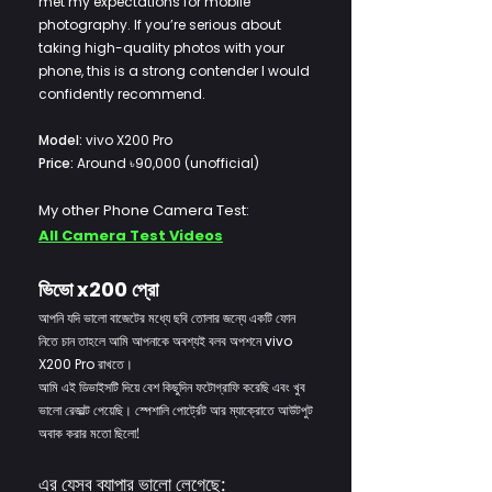
met my expectations for mobile
photography. If you’re serious about
taking high-quality photos with your
phone, this is a strong contender I would
confidently recommend.
Model:
vivo X200 Pro
Price:
Around ৳90,000 (unofficial)
My other Phone Camera Test:
All Camera Test Videos
ভিভো
x200
প্রো
আপনি যদি ভালো বাজেটের মধ্যে ছবি তোলার জন্যে একটি ফোন
নিতে চান তাহলে আমি আপনাকে অবশ্যই বলব অপশনে
vivo
X200 Pro
রাখতে।
আমি এই ডিভাইসটি দিয়ে বেশ কিছুদিন ফটোগ্রাফি করেছি এবং খুব
ভালো রেজাল্ট পেয়েছি। স্পেশালি পোর্ট্রেট আর ম্যাক্রোতে আউটপুট
অবাক করার মতো ছিলো!
এর যেসব ব্যাপার ভালো লেগেছে: